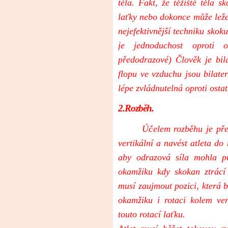
těla. Fakt, že těžiště těla 
laťky nebo dokonce může ležet
nejefektivnější techniku skok
je jednoduchost oproti o
předodrazové) Člověk je bil
flopu ve vzduchu jsou bilater
lépe zvládnutelná oproti osta
2.Rozběh.
Účelem rozběhu je převést
vertikální a navést atleta do
aby odrazová síla mohla pů
okamžiku kdy skokan ztrácí
musí zaujmout pozici, která 
okamžiku i rotaci kolem ver
touto rotací laťku.