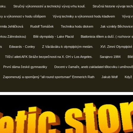
koku.
Stručný výkonnostní a technický vývoj vrhu koulí.
Stručná historie vývoje tec
iky a výkonnost v hodu oštěpem
Vývoj techniky a výkonnosti hodu kladivem
Vývoj v
rmila Jehličková
Rudolf Tomášek
Technika hodu diskem
Jak vznikly Běchovice
Šárkou Záhrobskou)
Bílé olympiády - Lake Placid
Biatlonista tělem a duší. ( rozhovo
ds
Edwards - Conley
Z Václáváku k olympijským metám.
XVI. Zimní Olympijsk
Těžcí atleti AFK Stráže bezpečnosti na X. OH v Los Angeles.
Sarajevo 1984
Bíl
První dáma české gymnastiky
Docent v čamaře, aneb zakladatel tělocviku i uměno
Zapomenutý a opomíjený "all round sportsman" Emmerich Rath
Jakub Wolf
Když s