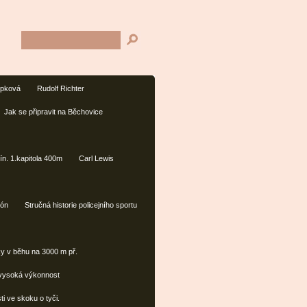
opková
Rudolf Richter
Jak se připravit na Běchovice
lín. 1.kapitola 400m
Carl Lewis
tón
Stručná historie policejního sportu
ky v běhu na 3000 m př.
 vysoká výkonnost
ti ve skoku o tyči.