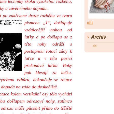
námé techniky skoku vysokého: rozběhu,
ťky a závěrečného dopadu.
á po za
křivené dráze rozběhu ve tvaru
písmene „J“, došlapuje
pf21
vzdálenější nohou od
Archiv
laťky a po došlapu se z
této nohy odráží s
<<
postupnou rotací zády k
laťce a v této pozici
překonává laťku. Boky
pak klesají za laťku.
tržena vzhůru, dokončuje se rotace
n dopadá na záda do doskočiště.
otace kolem vertikální osy těla vychází
hybu došlapem odrazové nohy, zatímco
a odrazu může působit přímo do těžiště