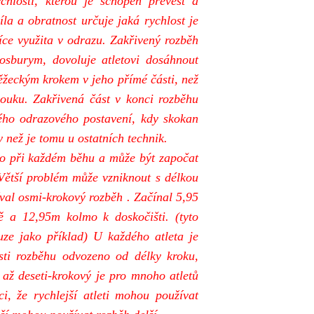
chlostí, kterou je schopen převést a
la a obratnost určuje jaká rychlost je
íce využita v odrazu. Zakřivený rozběh
osburym, dovoluje atletovi dosáhnout
ěžeckým krokem v jeho přímé části, než
ouku. Zakřivená část v konci rozběhu
ého odrazového postavení, kdy skokan
y než je tomu u ostatních technik.
ko při každém běhu a může být započat
 Větší problém může vzniknout s délkou
val osmi-krokový rozběh . Začínal 5,95
ě a 12,95m kolmo k doskočišti. (tyto
uze jako příklad) U každého atleta je
osti rozběhu odvozeno od délky kroku,
 až deseti-krokový je pro mnoho atletů
i, že rychlejší atleti mohou používat