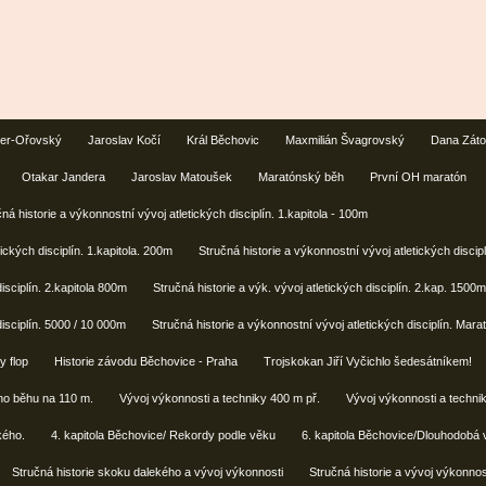
ler-Ořovský
Jaroslav Kočí
Král Běchovic
Maxmilián Švagrovský
Dana Zát
Otakar Jandera
Jaroslav Matoušek
Maratónský běh
První OH maratón
ná historie a výkonnostní vývoj atletických disciplín. 1.kapitola - 100m
ických disciplín. 1.kapitola. 200m
Stručná historie a výkonnostní vývoj atletických discip
disciplín. 2.kapitola 800m
Stručná historie a výk. vývoj atletických disciplín. 2.kap. 1500m
disciplín. 5000 / 10 000m
Stručná historie a výkonnostní vývoj atletických disciplín. Mara
 flop
Historie závodu Běchovice - Praha
Trojskokan Jiří Vyčichlo šedesátníkem!
ho běhu na 110 m.
Vývoj výkonnosti a techniky 400 m př.
Vývoj výkonnosti a techni
kého.
4. kapitola Běchovice/ Rekordy podle věku
6. kapitola Běchovice/Dlouhodobá
Stručná historie skoku dalekého a vývoj výkonnosti
Stručná historie a vývoj výkonnos