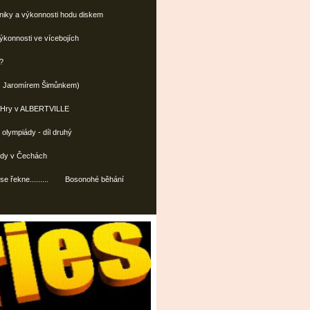
hniky a výkonnosti hodu diskem
ýkonnosti ve vícebojích
?
r s Jaromírem Šimůnkem)
é Hry v ALBERTVILLE
é olympiády - díl druhý
vědy v Čechách
e řekne.........
Bosonohé běhání