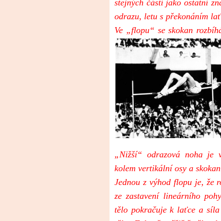
stejných částí jako ostatní z
odrazu, letu s překonáním la
Ve „flopu“ se skokan rozbíh
„Nižší“
odrazová noha je vy
kolem vertikální osy a skoka
Jednou z výhod flopu je, že r
ze zastavení lineárního po
tělo pokračuje k laťce a síl