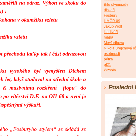
 zaměřili na odraz. Výkon ve skoku do
Bílé olympiády
diskaři
) :
Fosbury
 skokana v okamžiku vzletu
HMČR 09
Jakub Wolf
kladiváři
mžiku vzletu
mapa
Meyfarthová
Nikola Brejchová o
ást přechodu laťky tak i část odrazovou
osobnosti
péfka
pf21
oku vysokého byl vymyšlen Dickem
Wzsola
 let, když studoval na střední škole a
Poslední 
. K masivnímu rozšíření "flopu" do
o po vítězství D.F. na OH 68 a nyní je
úspěšnými výškaři.
ého
„Fosburyho stylem“
se skládá ze