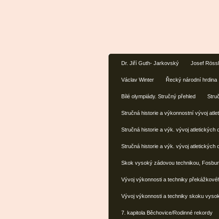
Dr. Jiří Guth- Jarkovský
Josef Röss
Václav Winter
Řecký národní hrdina
Bílé olympiády. Stručný přehled
Struč
Stručná historie a výkonnostní vývoj atlet
Stručná historie a výk. vývoj atletických 
Stručná historie a výk. vývoj atletických 
Skok vysoký zádovou technikou, Fosbury
Vývoj výkonnosti a techniky překážkové
Vývoj výkonnosti a techniky skoku vyso
7. kapitola Běchovice/Rodinné rekordy