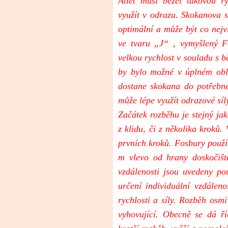
Atlet musí běžet takovou ry
využít v odrazu. Skokanova sí
optimální a může být co nejv
ve tvaru „J“ , vymyšlený F
velkou rychlost v souladu s b
by bylo možné v úplném obl
dostane skokana do potřebn
může lépe využít odrazové síl
Začátek rozběhu je stejný ja
z klidu, či z několika kroků.
prvních kroků. Fosbury použí
m vlevo od hrany doskočišt
vzdálenosti jsou uvedeny po
určení individuální vzdálen
rychlosti a síly. Rozběh osmi
vyhovující. Obecně se dá říc