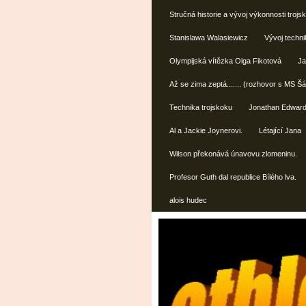
Stručná historie a vývoj výkonnosti trojs
Stanislawa Walasiewicz
Vývoj techn
Olympijská vítězka Olga Fikotová
Ja
Až se zima zeptá....... (rozhovor s MS 
Technika trojskoku
Jonathan Edwar
Al a Jackie Joynerovi.
Létající Jana
Wilson překonává únavovu zlomeninu.
Profesor Guth dal republice Bílého lva.
alois hudec