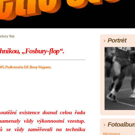
sbury flop
Portrét
hnikou, „Fosbury-flop“.
985. Podle trenéra D.F. Berny Wagnera.
outěžní existence doznal celou řadu
namenaly vždy výkonnostní vzestup.
Fotoalbu
tylů se vždy zaměřovali na techniku
Běchovice