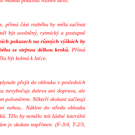
jší mohou používat rozběh delší.
přímá část rozběhu by měla začínat
měl být uvolněný, rytmický a postupně
ních pokusech na různých výškách by
zběhu se stejnou délkou kroků.
Přímá
ěla být kolmá k laťce.
ule přejít do oblouku v posledních
ku nevybočuje doleva ani doprava, ale
ým poloměrem. Někteří skokani začínají
třní nohou.. Náklon do středu oblouku
oků. Tělo by nemělo mít žádné laterální
kům je skokan napřímen. (F-3/4, T-2/3,