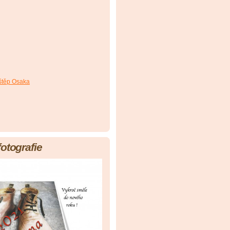
štěp Osaka
fotografie