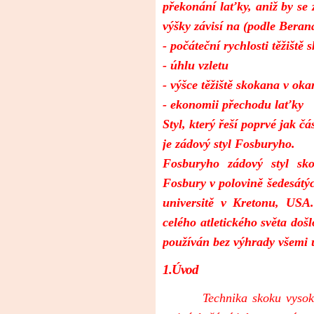
překonání laťky, aniž by se
výšky závisí na (podle Berana
- počáteční rychlosti těžiště
- úhlu vzletu
- výšce těžiště skokana v oka
- ekonomii přechodu laťky
Styl, který řeší poprvé jak č
je zádový styl Fosburyho.
Fosburyho zádový styl sk
Fosbury v polovině šedesátých
universitě v Kretonu, USA
celého atletického světa došl
používán bez výhrady všemi 
1.Úvod
Technika skoku vysok