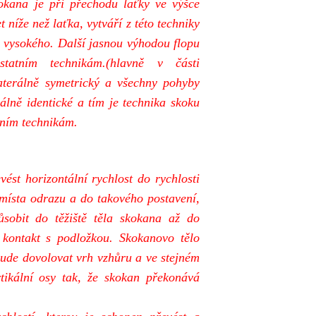
skokana je při přechodu laťky ve výšce
 níže než laťka, vytváří z této techniky
u vysokého. Další jasnou výhodou flopu
statním technikám.(hlavně v části
aterálně symetrický a všechny pohyby
álně identické a tím je technika skoku
tním technikám.
 horizontální rychlost do rychlosti
 místa odrazu a do takového postavení,
sobit do těžiště těla skokana až do
 kontakt s podložkou. Skokanovo tělo
bude dovolovat vrh vzhůru a ve stejném
tikální osy tak, že skokan překonává