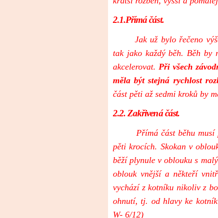
kratší rozběh, vyšší a pomale
2.1.Přímá část.
Jak už bylo řečeno výše, 
tak jako každý běh. Běh by 
akcelerovat.
Při všech závod
měla být stejná rychlost ro
část pěti až sedmi kroků by m
2.2. Zakřivená část.
Přímá část běhu musí plyn
pěti krocích. Skokan v oblou
běží plynule v oblouku s mal
oblouk vnější a někteří vni
vychází z kotníku nikoliv z b
ohnutí, tj. od hlavy ke kotní
W- 6/12)