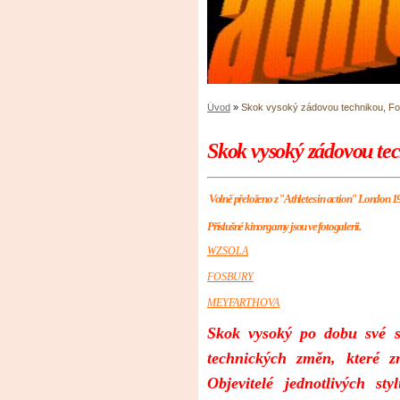
Úvod
»
Skok vysoký zádovou technikou, Fo
Skok vysoký zádovou tec
Volně přeloženo z "Athletes in action" London 1
Příslušné kinorgamy jsou ve fotogalerii.
WZSOLA
FOSBURY
MEYFARTHOVA
Skok vysoký po dobu své s
technických změn, které z
Objevitelé jednotlivých s